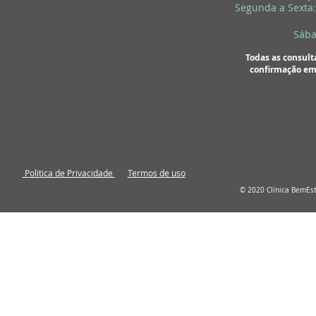
Segunda a Sexta:
Sába
Todas as consult
confirmação em
Politica de Privacidade
Termos de uso
© 2020 Clínica BemEs